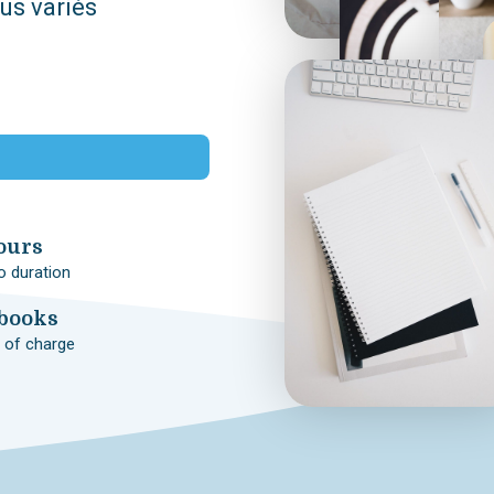
cus variés
ours
o duration
Ebooks
 of charge