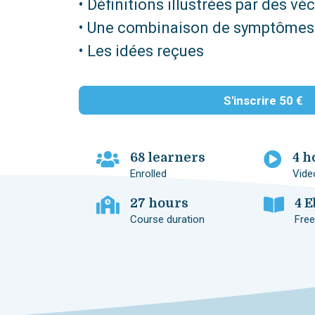
• Définitions illustrées par des vé
• Une combinaison de symptômes
• Les idées reçues
S'inscrire
50 €
68 learners
4 h
Enrolled
Vide
27 hours
4 
Course duration
Free