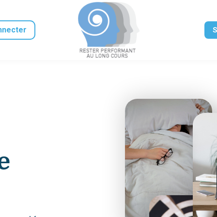
nnecter
S
e