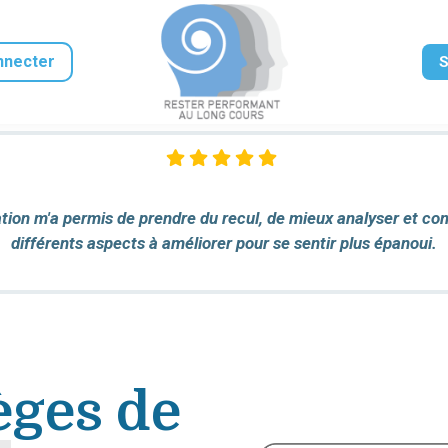
nnecter
S
ons claires et concrètes dans un vocabulaire simple et accessi
tion m'a permis de prendre du recul, de mieux analyser et co
idéos sont courtes, et il y a des exercices tout au long du par
te formation permet d'adopter les bons comportements vis-à
différents aspects à améliorer pour se sentir plus épanoui.
exercices de mise en pratique, de nombreux exemples.
La formatrice est agréable et joviale.
des personnes qui nous entourent.
ièges de