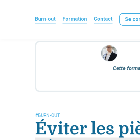
Burn-out
Formation
Contact
Se co
Des explicati
Cette forma
Les v
Cet
#BURN-OUT
Éviter les p