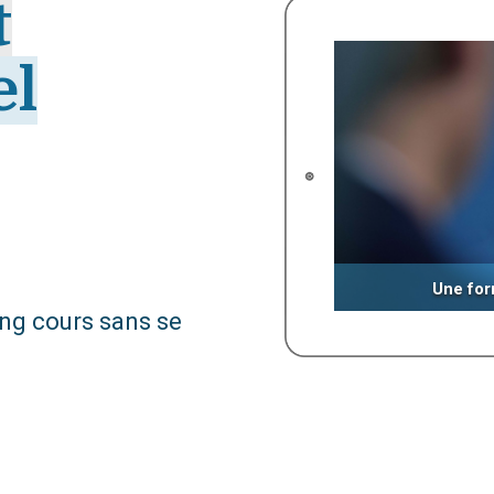
t
el
Une for
ng cours sans se