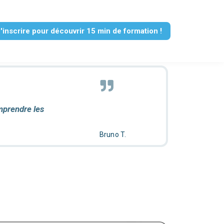
'inscrire pour découvrir 15 min de formation !
ble, plusieurs
mprendre les
cours.
-vis
Marielle B.
Océane P.
Bruno T.
Jean N.